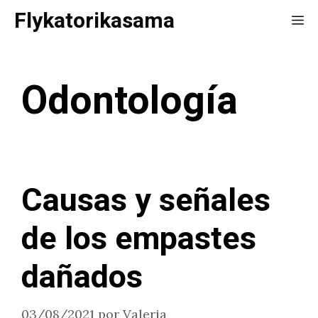
Saltar
Flykatorikasama
Me
al
contenido
Odontología
Causas y señales
de los empastes
dañados
03/08/2021
por
Valeria