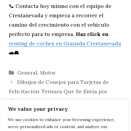
📞 Contacta hoy mismo con el equipo de
Crestanevada y empieza a recorrer el
camino del crecimiento con el vehículo
perfecto para tu empresa.
Haz click en
renting de coches en Granada Crestanevada
🚗🚘
Categorías
General
,
Motor
Dibujos de Conejos para Tarjetas de
Felicitación: Ternura Que Se Envía por
Correo
We value your privacy
De boceto a negocio: Cómo monetizar
tus dibujos de loros en Etsy y con Print-on-
We use cookies to enhance your browsing experience,
serve personalized ads or content, and analyze our
Demand