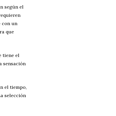
ón según el
 requieren
e con un
ara que
 tiene el
la sensación
n el tiempo,
La selección