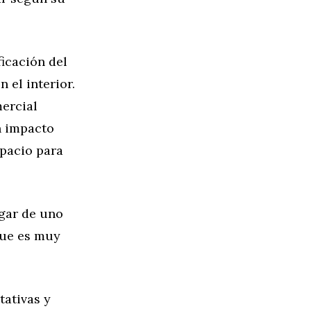
ficación del
 el interior.
mercial
n impacto
spacio para
ogar de uno
que es muy
tativas y