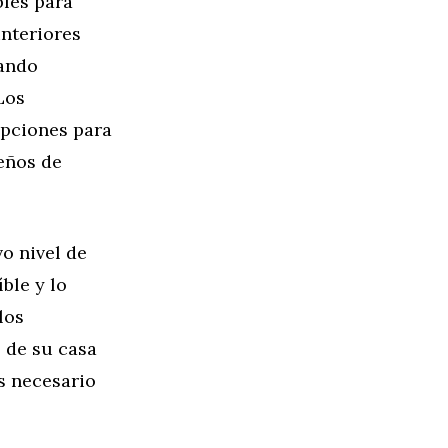
bles para
interiores
eando
Los
pciones para
eños de
vo nivel de
ble y lo
los
s de su casa
es necesario