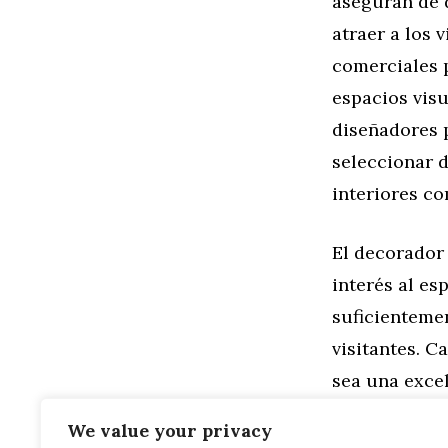
aseguran de d
atraer a los 
comerciales 
espacios vis
diseñadores 
seleccionar 
interiores co
El decorador 
interés al es
suficienteme
visitantes. C
sea una excel
optar por alg
We value your privacy