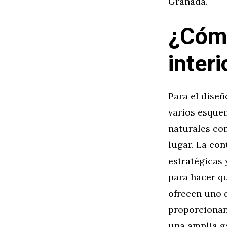
Granada.
¿Cómo
inter
Para el diseñ
varios esque
naturales com
lugar. La co
estratégicas 
para hacer qu
ofrecen uno d
proporcionan 
una amplia g