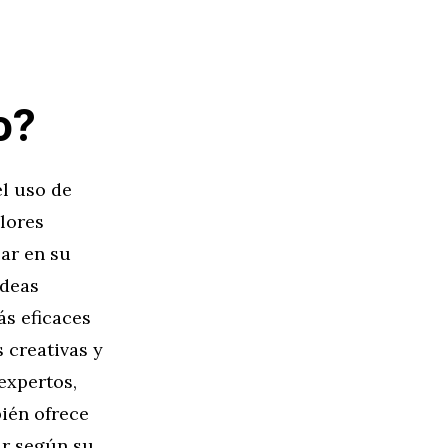
o?
el uso de
lores
zar en su
ideas
ás eficaces
s creativas y
 expertos,
bién ofrece
ar según su