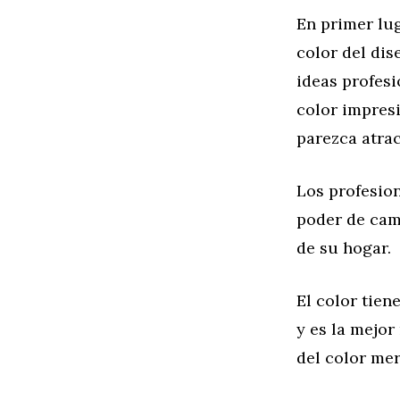
En primer lug
color del dis
ideas profesi
color impres
parezca atrac
Los profesio
poder de camb
de su hogar.
El color tien
y es la mejor
del color me