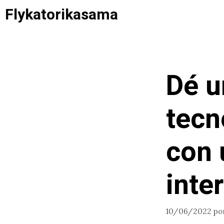
Saltar
Flykatorikasama
al
contenido
Dé u
tecn
con 
inte
10/06/2022
po