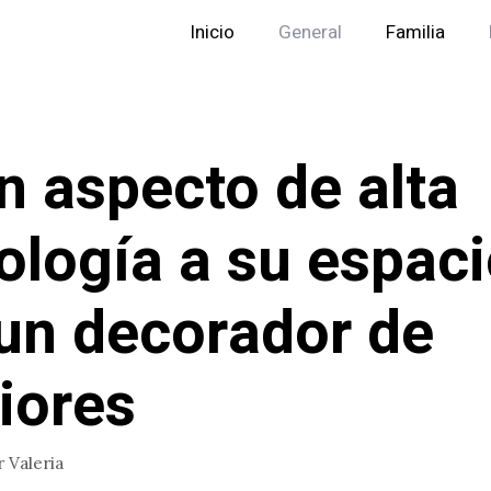
Inicio
General
Familia
n aspecto de alta
ología a su espac
un decorador de
riores
r
Valeria